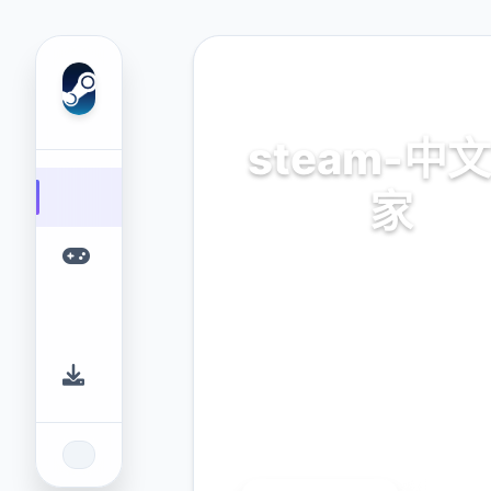
🎤 热门推荐
steam-中
家
官方法唯首指准确，正版ap
app，普通话管家
9.4
2.3M
评分
下载