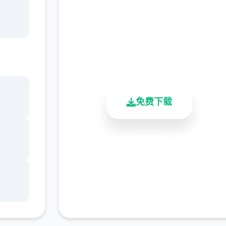
管家
完整版游戏，免费体验
2.3M+
4.9/5
900K+
总下载量
用户评分
活跃用户
免费下载
安全下载
高速安装
完全免费
客服支持