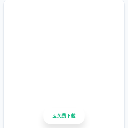
汉化版下载 steam-中文管家
完整版游戏，免费体验
2.3M+
总下载量
4.9/5
用户评分
900K+
活跃用户
免费下载