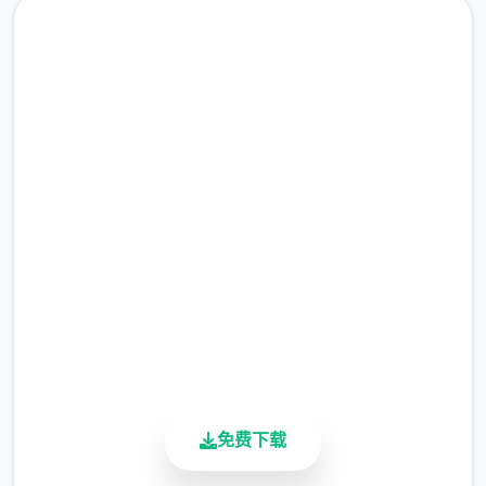
高速下载 steam-中文管家
完整版游戏，免费体验
2.3M+
总下载量
4.9/5
用户评分
900K+
活跃用户
免费下载