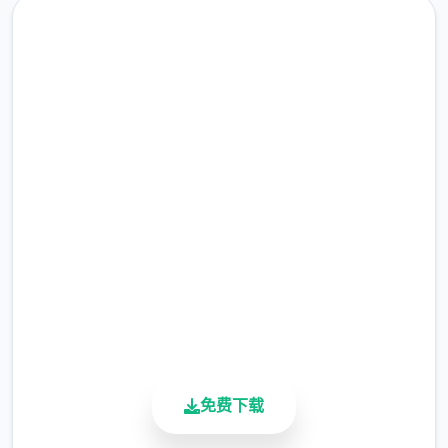
点击下载 steam-中文管家
完整版游戏，免费体验
2.3M+
总下载量
4.9/5
用户评分
900K+
活跃用户
免费下载