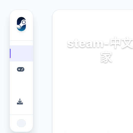
🛸 热门推荐
steam-中
家
官方法唯首指准确，正版ap
app，普通话管家
9.4
2.3M
评分
下载