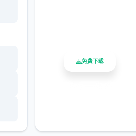
管家
完整版游戏，免费体验
2.3M+
4.9/5
900K+
总下载量
用户评分
活跃用户
免费下载
安全下载
高速安装
完全免费
客服支持