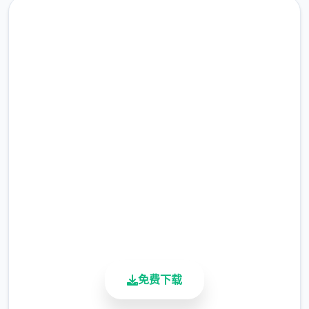
汉化版下载 steam-中文管家
完整版游戏，免费体验
2.3M+
总下载量
4.9/5
用户评分
900K+
活跃用户
免费下载