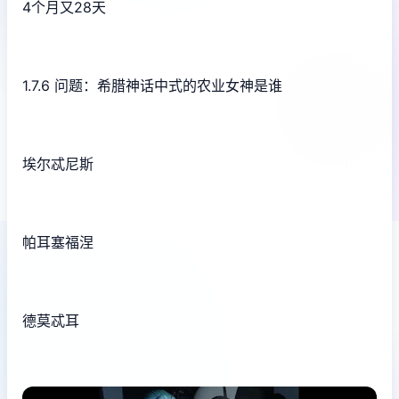
4个月又28天
1.7.6 问题：希腊神话中式的农业女神是谁
埃尔忒尼斯
帕耳塞福涅
德莫忒耳