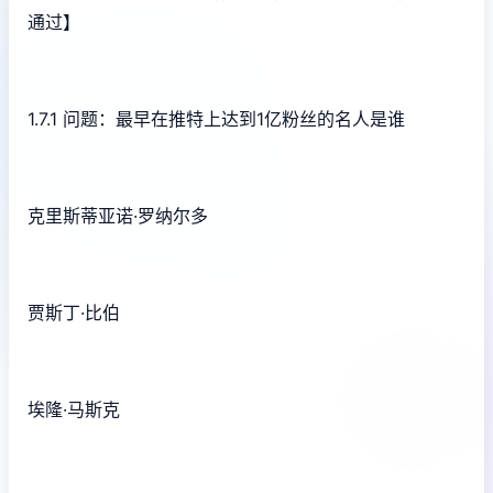
通过】
1.7.1 问题：最早在推特上达到1亿粉丝的名人是谁
克里斯蒂亚诺·罗纳尔多
贾斯丁·比伯
埃隆·马斯克