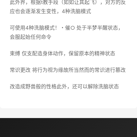
此外界，根据t教手段（如如让其起飞），对方的反
应也会逐渐发生变性，4种洗脑模式
可使用4种洗脑模式！・催○ 处于半梦半醒状态，
会服起始任何命令
束缚 仅支配造身体动作，保留原本的精神状态
常识更改 将行为视为缘故所当然而的常识进行篡改
改造成野兽般的性格此外，还可以解除洗脑状态