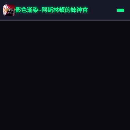
影色渐染~阿斯林顿的妹神官